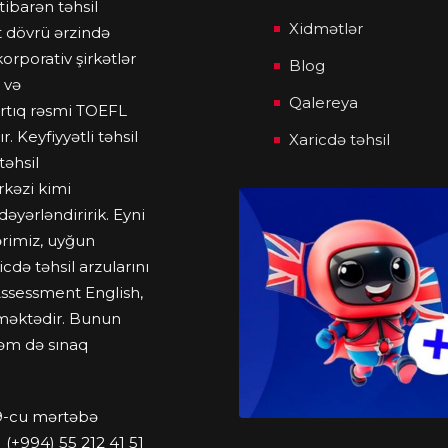
tibarən təhsil
Xidmətlər
t dövrü ərzində
rporativ şirkətlər
Blog
 və
Qalereya
rtıq rəsmi TOEFL
 Keyfiyyətli təhsil
Xaricdə təhsil
təhsil
rkəzi kimi
yərləndiririk. Eyni
ərimiz, uyğun
cdə təhsil arzularını
Assessment English,
tməktədir. Bunun
həm də sınaq
/9-cu mərtəbə
(+994) 55 212 41 51