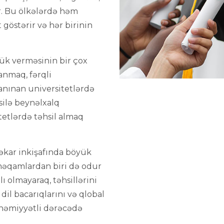
ir. Bu ölkələrdə həm
 göstərir və hər birinin
lük verməsinin bir çox
anmaq, fərqli
anınan universitetlərdə
silə beynəlxalq
itetlərdə təhsil almaq
şəkar inkişafında böyük
 məqamlardan biri də odur
ı olmayaraq, təhsillərini
 dil bacarıqlarını və qlobal
əhəmiyyətli dərəcədə