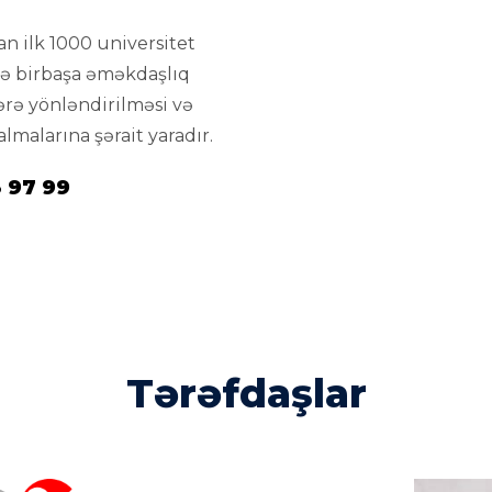
an ilk 1000 universitet
ilə birbaşa əməkdaşlıq
ərə yönləndirilməsi və
lmalarına şərait yaradır.
3 97 99
Tərəfdaşlar