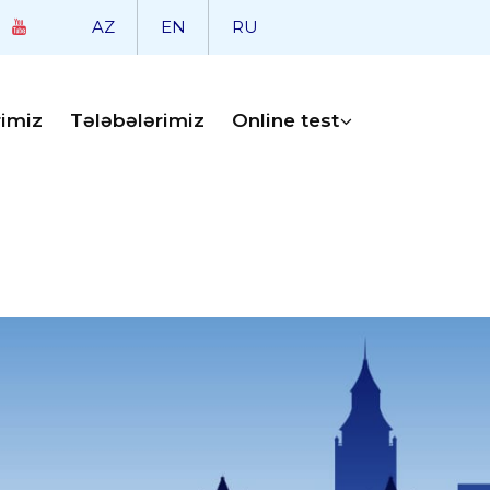
AZ
EN
RU
rimiz
Tələbələrimiz
Online test