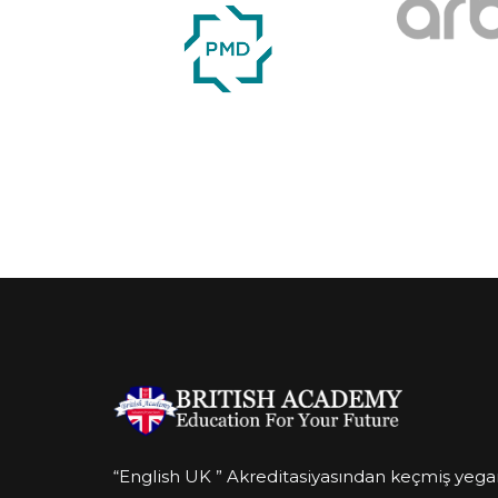
BİZİ ARAYIN
“English UK ” Akreditasiyasından keçmiş yeg