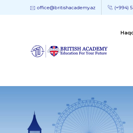
office@britishacademy.az
(+994) 5
Haq