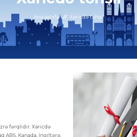
Ana səhifə
Xaricdə təhsil
rə fərqlidir. Xaricdə
raq ABŞ, Kanada, İngiltərə,