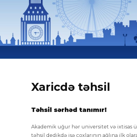
Xaricdə təhsil
Təhsil sərhəd tanımır!
Akademik uğur hər universitet və ixtisas üz
təhsil dedikdə isə çoxlarının ağlına ilk ola