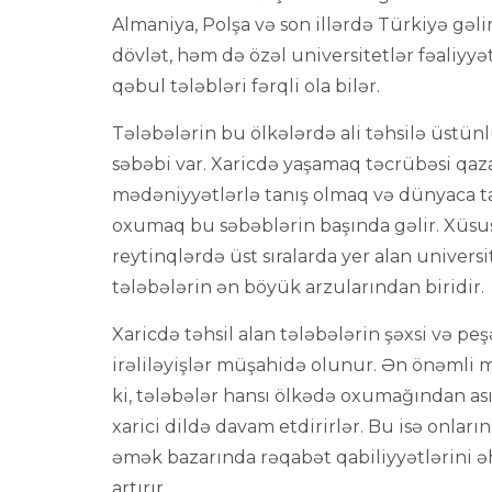
Almaniya, Polşa və son illərdə Türkiyə gəl
dövlət, həm də özəl universitetlər fəaliyyət
qəbul tələbləri fərqli ola bilər.
Tələbələrin bu ölkələrdə ali təhsilə üstün
səbəbi var. Xaricdə yaşamaq təcrübəsi qaz
mədəniyyətlərlə tanış olmaq və dünyaca t
oxumaq bu səbəblərin başında gəlir. Xüsu
reytinqlərdə üst sıralarda yer alan univers
tələbələrin ən böyük arzularından biridir.
Xaricdə təhsil alan tələbələrin şəxsi və pe
irəliləyişlər müşahidə olunur. Ən önəmli
ki, tələbələr hansı ölkədə oxumağından asıl
xarici dildə davam etdirirlər. Bu isə onların
əmək bazarında rəqabət qabiliyyətlərini 
artırır.