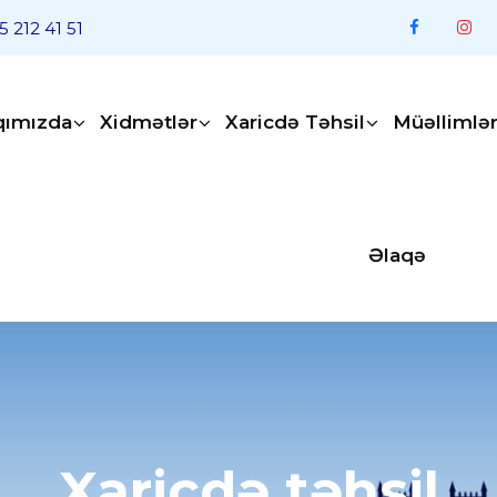
5 212 41 51
qımızda
Xidmətlər
Xaricdə Təhsil
Müəllimlə
Əlaqə
Xaricdə təhsil