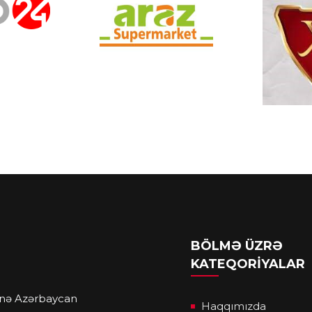
BÖLMƏ ÜZRƏ
KATEQORIYALAR
anə Azərbaycan
Haqqımızda