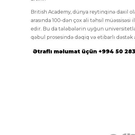
British Academy, dünya reytinqinə daxil ol
arasında 100-dən çox ali təhsil müəssisəsi 
edir. Bu da tələbələrin uyğun universitetl
qəbul prosesində dəqiq və etibarlı dəstək a
Ətraflı məlumat üçün +994 50 28