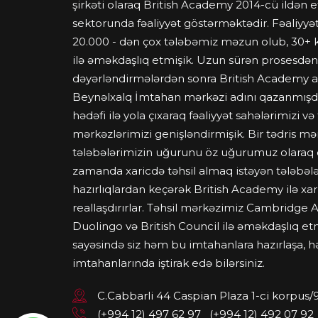
şirkəti olaraq British Academy 2014-cü ildən e
sektorunda fəaliyyət göstərməktədir. Fəaliyyə
20.000 - dən çox tələbəmiz məzun olub, 30+ ko
ilə əməkdaşlıq etmişik. Uzun sürən prosesdən
dəyərləndirmələrdən sonra British Academy a
Beynəlxalq İmtahan mərkəzi adını qazanmışdır.
hədəfi ilə yola çıxaraq fəaliyyət sahələrimizi və 
mərkəzlərimizi genişləndirmişik. Bir tədris mə
tələbələrimizin uğurunu öz uğurumuz olaraq də
zamanda xaricdə təhsil almaq istəyən tələbəl
hazırlıqlardan keçərək British Academy ilə xari
reallaşdırırlar. Təhsil mərkəzimiz Cambridge 
Duolingo və British Council ilə əməkdaşlıq e
sayəsində siz həm bu imtahanlara hazırlaşa, 
imtahanlarında iştirak edə bilərsiniz.
C.Cabbarli 44 Caspian Plaza 1-ci korpus
(+994 12) 497 62 97
(+994 12) 492 07 92