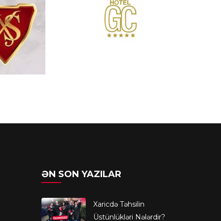
ƏN SON YAZILAR
Xaricdə Təhsilin
Üstünlükləri Nələrdir?