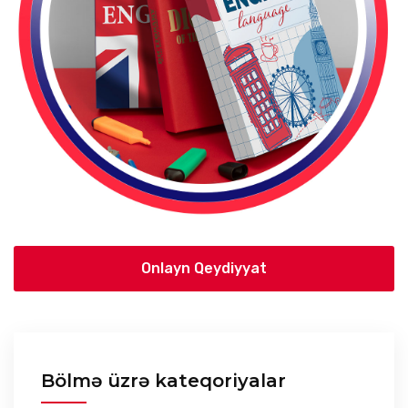
Onlayn Qeydiyyat
Bölmə üzrə kateqoriyalar