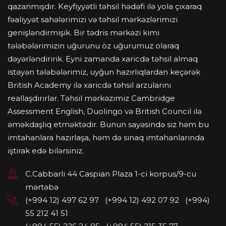
qazanmışdır. Keyfiyyətli təhsil hədəfi ilə yola çıxaraq
fəaliyyət sahələrimizi və təhsil mərkəzlərimizi
genişləndirmişik. Bir tədris mərkəzi kimi
tələbələrimizin uğurunu öz uğurumuz olaraq
dəyərləndiririk. Eyni zamanda xaricdə təhsil almaq
istəyən tələbələrimiz, uyğun hazırlıqlardan keçərək
British Academy ilə xaricdə təhsil arzularını
reallaşdırırlar. Təhsil mərkəzimiz Cambridge
Assessment English, Duolingo və British Council ilə
əməkdaşlıq etməktədir. Bunun sayəsində siz həm bu
imtahanlara hazırlaşa, həm də sınaq imtahanlarında
iştirak edə bilərsiniz.
C.Cabbarli 44 Caspian Plaza 1-ci korpus/9-cu
mərtəbə
(+994 12) 497 62 97
(+994 12) 492 07 92
(+994)
55 212 41 51