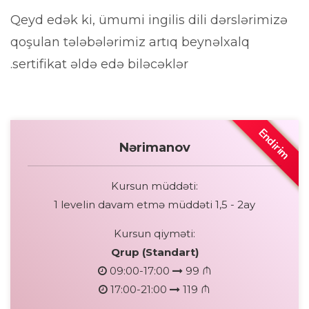
Qeyd edək ki, ümumi ingilis dili dərslərimizə
qoşulan tələbələrimiz artıq beynəlxalq
.
sertifikat əldə edə biləcəklər
Endirim
Nərimanov
Kursun müddəti:
1 levelin davam etmə müddəti 1,5 - 2ay
Kursun qiyməti:
Qrup (Standart)
09:00-17:00
99 ₼
17:00-21:00
119 ₼