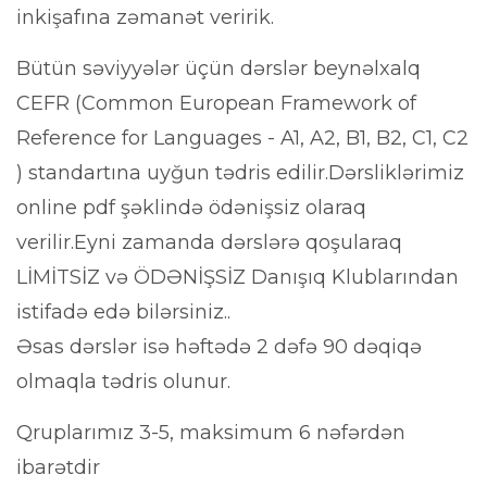
inkişafına zəmanət veririk.
Bütün səviyyələr üçün dərslər beynəlxalq
CEFR (Common European Framework of
Reference for Languages - A1, A2, B1, B2, C1, C2
) standartına uyğun tədris edilir.Dərsliklərimiz
online pdf şəklində ödənişsiz olaraq
verilir.Eyni zamanda dərslərə qoşularaq
LİMİTSİZ və ÖDƏNİŞSİZ Danışıq Klublarından
istifadə edə bilərsiniz..
Əsas dərslər isə həftədə 2 dəfə 90 dəqiqə
olmaqla tədris olunur.
Qruplarımız 3-5, maksimum 6 nəfərdən
ibarətdir