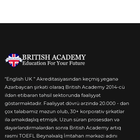
BİZİ ARAYIN
“English UK ” Akreditasiyasından keçmiş yeganə
Azərbaycan şirkəti olaraq British Academy 2014-cü
ildən etibarən təhsil sektorunda fəaliyyət
göstərməktədir. Fəaliyyət dövrü ərzində 20.000 - dən
çox tələbəmiz məzun olub, 30+ korporativ şirkətlər
ilə əməkdaşlıq etmişik. Uzun sürən prosesdən və
dəyərləndirmələrdən sonra British Academy artıq
rəsmi TOEFL Beynəlxalq İmtahan mərkəzi adını