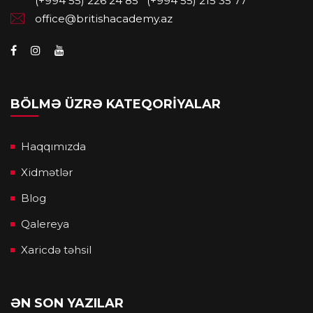
(+994 55) 226 24 85
(+994 55) 215 35 77
office@britishacademy.az
BÖLMƏ ÜZRƏ KATEQORIYALAR
Haqqımızda
Xidmətlər
Blog
Qalereya
Xaricdə təhsil
ƏN SON YAZILAR