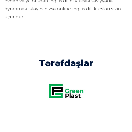
evdən və ya ofisdən ingilis dilini yüksək səviyyədə
öyrənmək istəyirsinizsə online ingilis dili kurslari sizin
üçündür.
Tərəfdaşlar