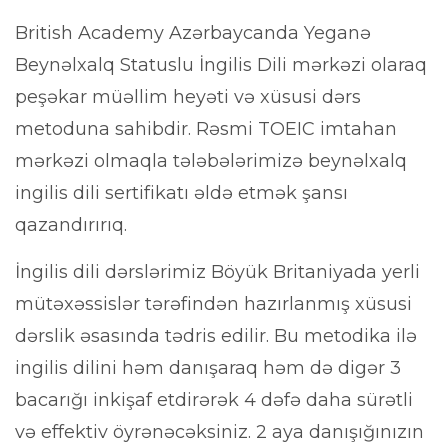
Online test
British Academy Azərbaycanda Yeganə
Beynəlxalq Statuslu İngilis Dili mərkəzi olaraq
peşəkar müəllim heyəti və xüsusi dərs
Əlaqə
metoduna sahibdir. Rəsmi TOEIC imtahan
mərkəzi olmaqla tələbələrimizə beynəlxalq
ingilis dili sertifikatı əldə etmək şansı
qazandırırıq.
İngilis dili dərslərimiz Böyük Britaniyada yerli
mütəxəssislər tərəfindən hazırlanmış xüsusi
dərslik əsasında tədris edilir. Bu metodika ilə
ingilis dilini həm danışaraq həm də digər 3
bacarığı inkişaf etdirərək 4 dəfə daha sürətli
və effektiv öyrənəcəksiniz. 2 aya danışığınızın