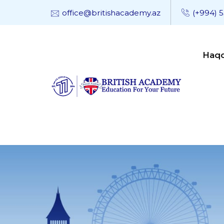
office@britishacademy.az
(+994) 5
Haq