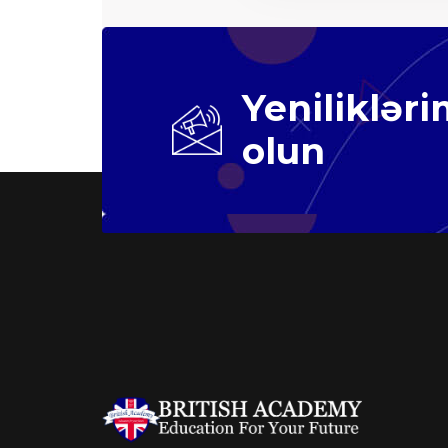
Yeniliklər
olun
BİZİ ARAYIN