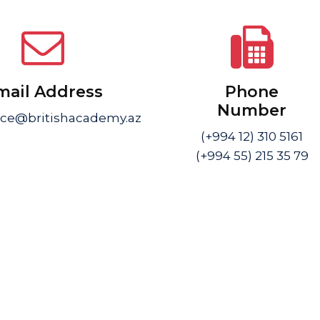
mail Address
Phone
Number
ice@britishacademy.az
(+994 12) 310 5161
(+994 55) 215 35 79