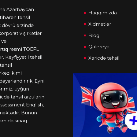
anə Azərbaycan
Haqqımızda
tibarən təhsil
Xidmətlər
t dövrü ərzində
rporativ şirkətlər
Blog
 və
Qalereya
rtıq rəsmi TOEFL
 Keyfiyyətli təhsil
Xaricdə təhsil
təhsil
rkəzi kimi
yərləndiririk. Eyni
ərimiz, uyğun
cdə təhsil arzularını
Assessment English,
tməktədir. Bunun
həm də sınaq