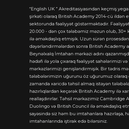
“English UK ” Akreditasiyasından keçmiş yeg
şirkəti olaraq British Academy 2014-cü ildən e
sektorunda fəaliyyət göstərməktədir. Fəaliyyə
20.000 - dən çox tələbəmiz məzun olub, 30+ ko
ilə əməkdaşlıq etmişik. Uzun sürən prosesdən
dəyərləndirmələrdən sonra British Academy a
Beynəlxalq İmtahan mərkəzi adını qazanmışdır.
hədəfi ilə yola çıxaraq fəaliyyət sahələrimizi və 
mərkəzlərimizi genişləndirmişik. Bir tədris mə
tələbələrimizin uğurunu öz uğurumuz olaraq də
zamanda xaricdə təhsil almaq istəyən tələbəl
hazırlıqlardan keçərək British Academy ilə xari
reallaşdırırlar. Təhsil mərkəzimiz Cambridge 
Duolingo və British Council ilə əməkdaşlıq e
sayəsində siz həm bu imtahanlara hazırlaşa, 
imtahanlarında iştirak edə bilərsiniz.