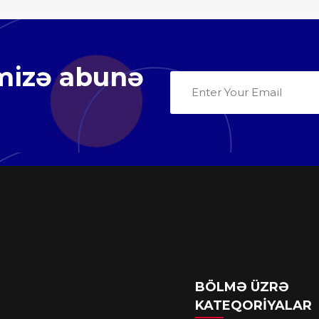
imizə abunə
BÖLMƏ ÜZRƏ
KATEQORIYALAR