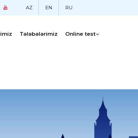
AZ
EN
RU
rimiz
Tələbələrimiz
Online test