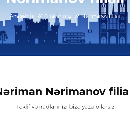
Ana səhifə
Filiallarımız
Nərimanov filialı
Nəriman Nərimanov filial
Təklif və iradlarınızı bizə yaza bilərsiz