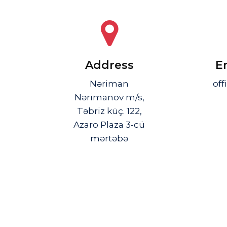
Address
E
Nəriman
off
Nərimanov m/s,
Təbriz küç. 122,
Azaro Plaza 3-cü
mərtəbə