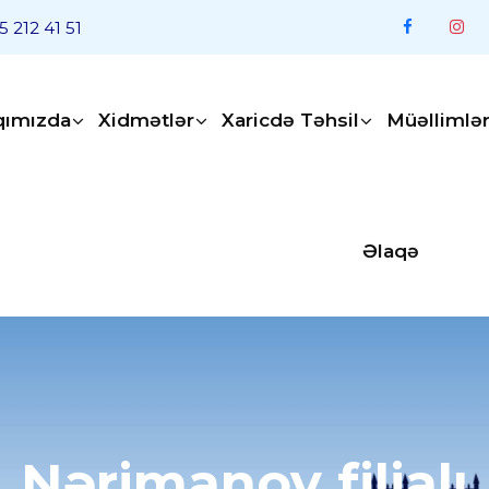
5 212 41 51
qımızda
Xidmətlər
Xaricdə Təhsil
Müəllimlə
Əlaqə
Nərimanov filialı