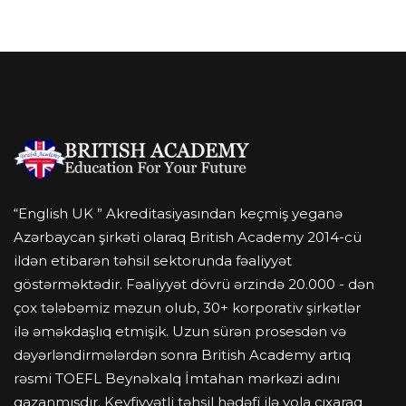
BİZİ ARAYIN
“English UK ” Akreditasiyasından keçmiş yeganə
Azərbaycan şirkəti olaraq British Academy 2014-cü
ildən etibarən təhsil sektorunda fəaliyyət
göstərməktədir. Fəaliyyət dövrü ərzində 20.000 - dən
çox tələbəmiz məzun olub, 30+ korporativ şirkətlər
ilə əməkdaşlıq etmişik. Uzun sürən prosesdən və
dəyərləndirmələrdən sonra British Academy artıq
rəsmi TOEFL Beynəlxalq İmtahan mərkəzi adını
qazanmışdır. Keyfiyyətli təhsil hədəfi ilə yola çıxaraq