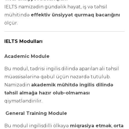
IELTS namizədin gündəlik həyat, iş və təhsil
mühitində
effektiv ünsiyyət qurmaq bacarığını
ölçür.
IELTS Modulları
Academic Module
Bu modul, tədrisi ingilis dilində aparılan ali təhsil
müəssisələrinə qəbul üçün nəzərdə tutulub.
Namizədin
akademik mühitdə ingilis dilində
təhsil almağa hazır olub-olmaması
qiymətləndirilir.
General Training Module
Bu modul ingilisdilli ölkəyə
miqrasiya etmək
,
orta