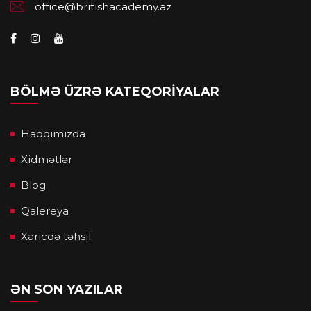
office@britishacademy.az
BÖLMƏ ÜZRƏ KATEQORIYALAR
Haqqımızda
Xidmətlər
Blog
Qalereya
Xaricdə təhsil
ƏN SON YAZILAR