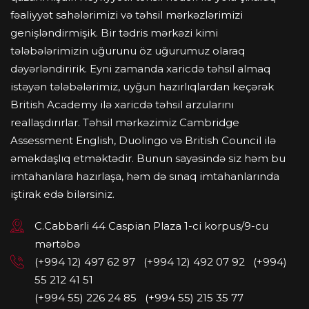
fəaliyyət sahələrimizi və təhsil mərkəzlərimizi
genişləndirmişik. Bir tədris mərkəzi kimi
tələbələrimizin uğurunu öz uğurumuz olaraq
dəyərləndiririk. Eyni zamanda xaricdə təhsil almaq
istəyən tələbələrimiz, uyğun hazırlıqlardan keçərək
British Academy ilə xaricdə təhsil arzularını
reallaşdırırlar. Təhsil mərkəzimiz Cambridge
Assessment English, Duolingo və British Council ilə
əməkdaşlıq etməktədir. Bunun sayəsində siz həm bu
imtahanlara hazırlaşa, həm də sınaq imtahanlarında
iştirak edə bilərsiniz.
C.Cabbarli 44 Caspian Plaza 1-ci korpus/9-cu
mərtəbə
(+994 12) 497 62 97
(+994 12) 492 07 92
(+994)
55 212 41 51
(+994 55) 226 24 85
(+994 55) 215 35 77