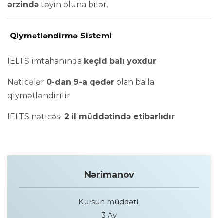
ərzində
təyin oluna bilər.
Qiymətləndirmə Sistemi
IELTS imtahanında
keçid balı yoxdur
Nəticələr
0-dan 9-a qədər
olan balla
qiymətləndirilir
IELTS nəticəsi
2 il müddətində etibarlıdır
Nərimanov
Kursun müddəti:
3 Ay