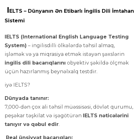
I
Online test
ELTS – Dünyanın Ən Etibarlı İngilis Dili İmtahan
Sistemi
Əlaqə
IELTS (International English Language Testing
System)
– ingilisdilli ölkələrdə təhsil almaq,
işləmək və ya miqrasiya etmək istəyən şəxslərin
ingilis dili bacarıqlarını
obyektiv şəkildə ölçmək
üçün hazırlanmış beynəlxalq testdir.
iyə IELTS?
Dünyada tanınır:
7,000-dən çox ali təhsil müəssisəsi, dövlət qurumu,
peşəkar təşkilat və işəgötürən
IELTS nəticələrini
tanıyır və qəbul edir
.
Real ünsiyyət bacarıqları: