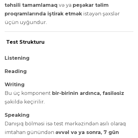
təhsili tamamlamaq
və ya
peşəkar təlim
proqramlarında iştirak etmək
istəyən şəxslər
üçün uyğundur.
Test Strukturu
Listening
Reading
Writing
Bu üç komponent
bir-birinin ardınca, fasiləsiz
şəkildə keçirilir.
Speaking
Danışıq bölməsi isə test mərkəzindən asılı olaraq
imtahan günündən
əvvəl və ya sonra, 7 gün